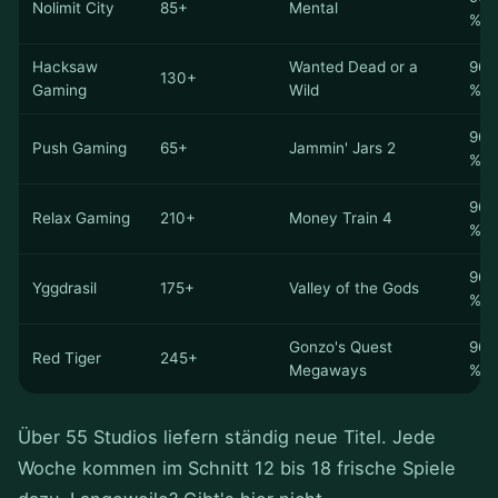
Nolimit City
85+
Mental
%
Hacksaw
Wanted Dead or a
96,
130+
Gaming
Wild
%
96,
Push Gaming
65+
Jammin' Jars 2
%
96,
Relax Gaming
210+
Money Train 4
%
96,
Yggdrasil
175+
Valley of the Gods
%
Gonzo's Quest
96,
Red Tiger
245+
Megaways
%
Über 55 Studios liefern ständig neue Titel. Jede
Woche kommen im Schnitt 12 bis 18 frische Spiele