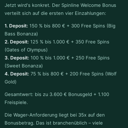
Jetzt wird's konkret. Der Spinline Welcome Bonus
verteilt sich auf die ersten vier Einzahlungen:
1. Deposit:
150 % bis 800 € + 300 Free Spins (Big
Bass Bonanza)
2. Deposit:
125 % bis 1.000 € + 350 Free Spins
(Gates of Olympus)
3. Deposit:
100 % bis 1.000 € + 250 Free Spins
(Sweet Bonanza)
4. Deposit:
75 % bis 800 € + 200 Free Spins (Wolf
Gold)
Gesamtwert: bis zu 3.600 € Bonusgeld + 1.100
Freispiele.
Die Wager-Anforderung liegt bei 35x auf den
Bonusbetrag. Das ist branchenüblich – viele