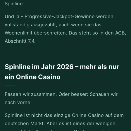
Spinline.
Und ja – Progressive-Jackpot-Gewinne werden
vollständig ausgezahlt, auch wenn sie das
Wochenlimit überschreiten. Das steht so in den AGB,
Abschnitt 7.4.
Spinline im Jahr 2026 – mehr als nur
ein Online Casino
Fassen wir zusammen. Oder besser: Schauen wir
nach vorne.
Spinline ist nicht das einzige Online Casino auf dem
deutschen Markt. Aber es ist eines der wenigen,