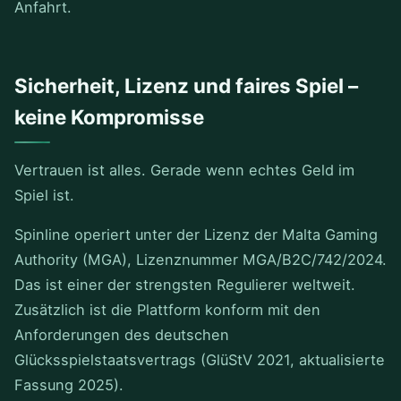
Anfahrt.
Sicherheit, Lizenz und faires Spiel –
keine Kompromisse
Vertrauen ist alles. Gerade wenn echtes Geld im
Spiel ist.
Spinline operiert unter der Lizenz der Malta Gaming
Authority (MGA), Lizenznummer MGA/B2C/742/2024.
Das ist einer der strengsten Regulierer weltweit.
Zusätzlich ist die Plattform konform mit den
Anforderungen des deutschen
Glücksspielstaatsvertrags (GlüStV 2021, aktualisierte
Fassung 2025).