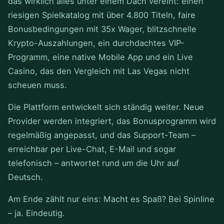
das wirklich alles unter einem Dach vereint: einen
riesigen Spielkatalog mit über 4.800 Titeln, faire
Bonusbedingungen mit 35x Wager, blitzschnelle
Krypto-Auszahlungen, ein durchdachtes VIP-
Programm, eine native Mobile App und ein Live
Casino, das den Vergleich mit Las Vegas nicht
scheuen muss.
Die Plattform entwickelt sich ständig weiter. Neue
Provider werden integriert, das Bonusprogramm wird
regelmäßig angepasst, und das Support-Team –
erreichbar per Live-Chat, E-Mail und sogar
telefonisch – antwortet rund um die Uhr auf
Deutsch.
Am Ende zählt nur eins: Macht es Spaß? Bei Spinline
– ja. Eindeutig.