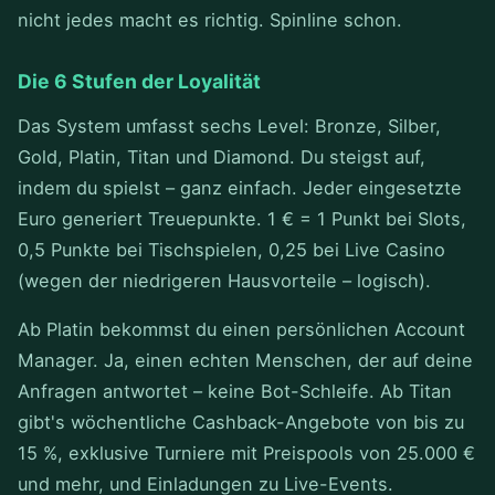
nicht jedes macht es richtig. Spinline schon.
Die 6 Stufen der Loyalität
Das System umfasst sechs Level: Bronze, Silber,
Gold, Platin, Titan und Diamond. Du steigst auf,
indem du spielst – ganz einfach. Jeder eingesetzte
Euro generiert Treuepunkte. 1 € = 1 Punkt bei Slots,
0,5 Punkte bei Tischspielen, 0,25 bei Live Casino
(wegen der niedrigeren Hausvorteile – logisch).
Ab Platin bekommst du einen persönlichen Account
Manager. Ja, einen echten Menschen, der auf deine
Anfragen antwortet – keine Bot-Schleife. Ab Titan
gibt's wöchentliche Cashback-Angebote von bis zu
15 %, exklusive Turniere mit Preispools von 25.000 €
und mehr, und Einladungen zu Live-Events.