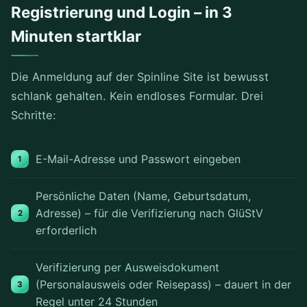
Registrierung und Login – in 3
Minuten startklar
Die Anmeldung auf der Spinline Site ist bewusst
schlank gehalten. Kein endloses Formular. Drei
Schritte:
E-Mail-Adresse und Passwort eingeben
Persönliche Daten (Name, Geburtsdatum,
Adresse) – für die Verifizierung nach GlüStV
erforderlich
Verifizierung per Ausweisdokument
(Personalausweis oder Reisepass) – dauert in der
Regel unter 24 Stunden